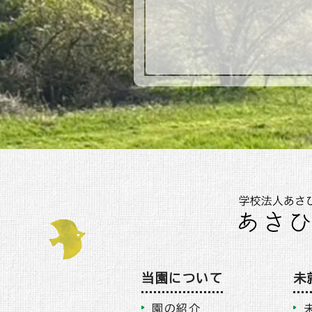
当園について
未
園の紹介