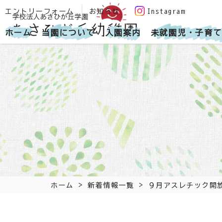
エントリーフォーム
お知らせ
Instagram
ホーム
当園について
入園案内
未就園児・子育て
>
>
ホーム
新着情報一覧
９月アスレチック開