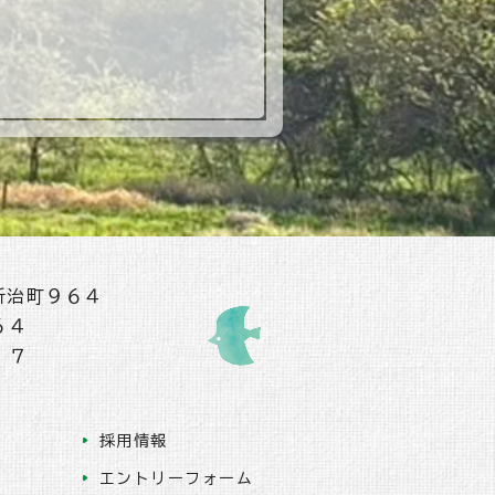
新治町９６４
６４
１７
採用情報
エントリーフォーム