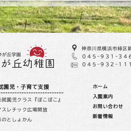
神奈川県横浜市緑区
０４５−９３１−３４
０４５−９３２−１１
就園児・子育て支援
ホーム
入園案内
未就園児クラス『ぽこぽこ』
お問い合わせ
アスレチック広場開放
新着情報
森のとしょかん