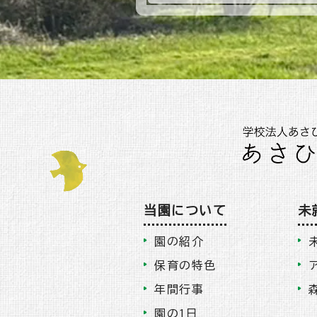
当園について
未
園の紹介
保育の特色
年間行事
園の1日